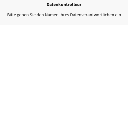
Datenkontrolleur
Bitte geben Sie den Namen Ihres Datenverantwortlichen ein
Gesammelte personenbezogene Daten
Bitte geben Sie die erhobenen personenbezogenen Daten
ein
Zweck der Datenerhebung
Bitte geben Sie Ihre Kontaktinformationen ein
©Urheberrecht. Alle Rechte vorbehalten.