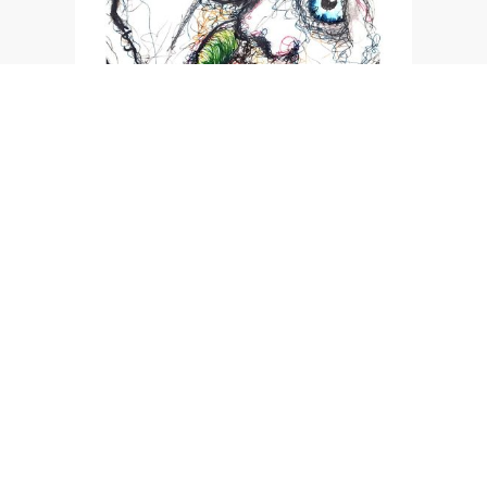
Naive Krakelei
Jedes Werk ist ein Spiegelbild der eigenen Erfahrungen
und Emotionen. Manchmal will man einfach einfach sein.
Inhalte müssen deswegen nicht simpel oder langweilig
sein.
Naive Malerei ist ein grandioser Weg die Freude am Prozess
zu wahren und somit häufig mehr Emotionen zu